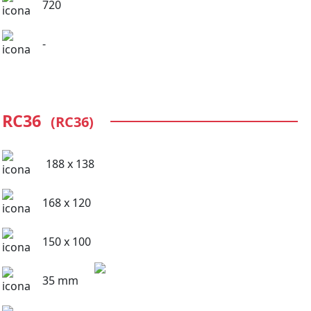
720
-
RC36
(RC36)
188 x 138
168 x 120
150 x 100
35 mm