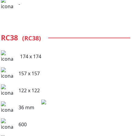
-
RC38
(RC38)
174 x 174
157 x 157
122 x 122
36 mm
600