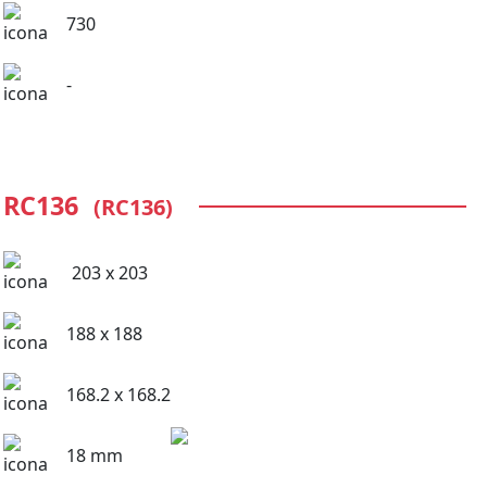
730
-
RC136
(RC136)
203 x 203
188 x 188
168.2 x 168.2
18 mm