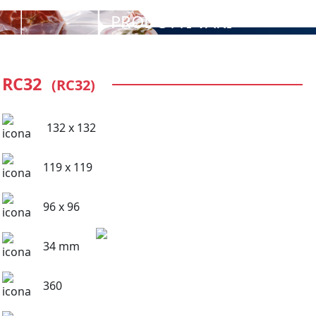
PRODOTTI VARI
RC32
(RC32)
132 x 132
119 x 119
96 x 96
34 mm
360