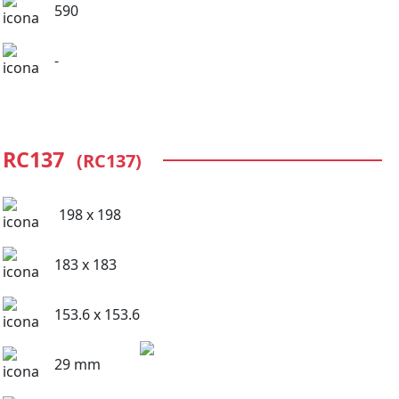
590
-
RC137
(RC137)
198 x 198
183 x 183
153.6 x 153.6
29 mm