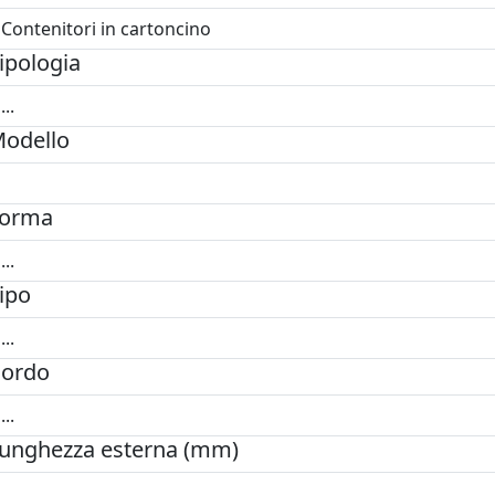
ipologia
odello
orma
ipo
ordo
unghezza esterna (mm)