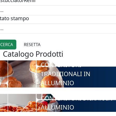
stucciato/Refill
tato stampo
Catalogo Prodotti
CONTENITORI
TRADIZIONALI IN
ALLUMINIO
CONTENITORI STIRATI IN
ALLUMINIO