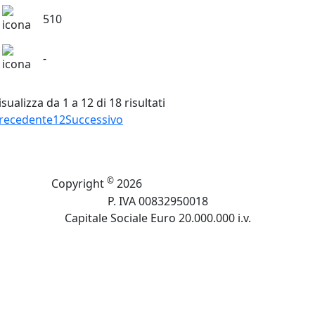
510
-
isualizza da 1 a 12 di 18 risultati
recedente
1
2
Successivo
Cuki Cofresco Srl
©
Copyright
2026
P. IVA 00832950018
Capitale Sociale Euro 20.000.000 i.v.
Privacy Policy
Cookie Policy