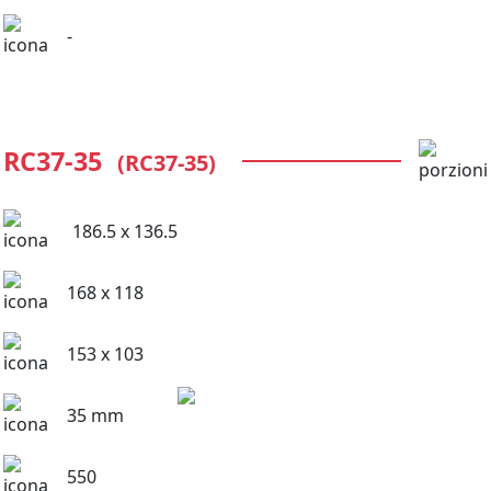
-
RC37-35
(RC37-35)
186.5 x 136.5
168 x 118
153 x 103
35 mm
550