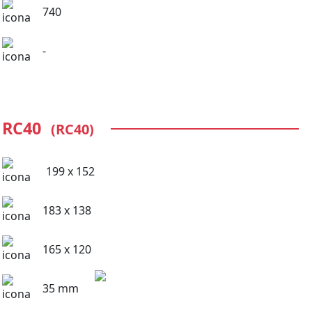
740
-
RC40
(RC40)
199 x 152
183 x 138
165 x 120
35 mm