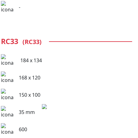
-
RC33
(RC33)
184 x 134
168 x 120
150 x 100
35 mm
600