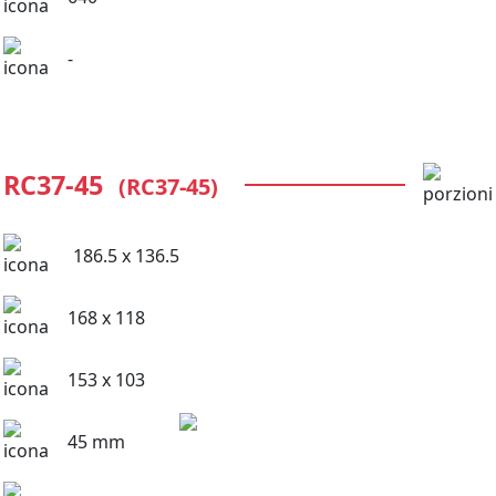
-
RC37-45
(RC37-45)
186.5 x 136.5
168 x 118
153 x 103
45 mm