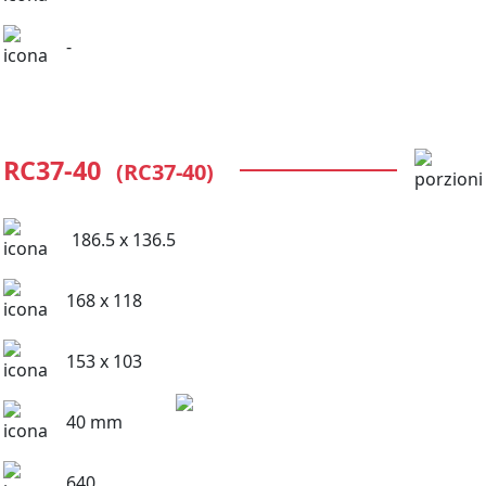
-
RC37-40
(RC37-40)
186.5 x 136.5
168 x 118
153 x 103
40 mm
640