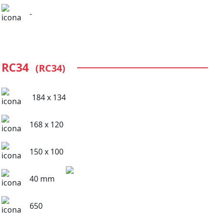
-
RC34
(RC34)
184 x 134
168 x 120
150 x 100
40 mm
650