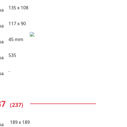
135 x 108
117 x 90
45 mm
535
-
37
(237)
189 x 189