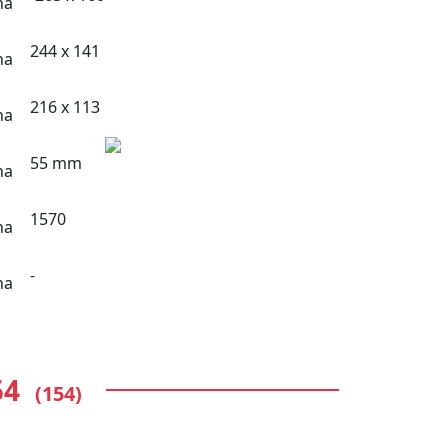
244 x 141
216 x 113
55 mm
1570
-
54
(154)