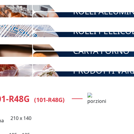
ROLLI ALLUMI
ROLLI PELLICO
CARTA FORNO
PRODOTTI VAR
01-R48G
(101-R48G)
210 x 140