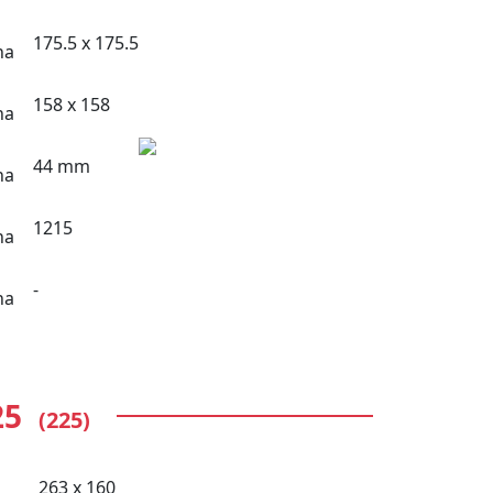
175.5 x 175.5
158 x 158
44 mm
1215
-
25
(225)
263 x 160