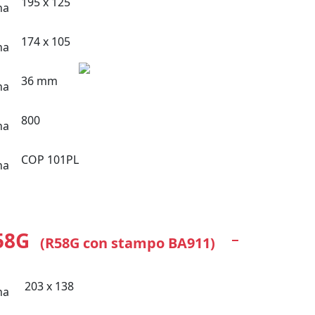
195 x 125
174 x 105
36 mm
800
COP 101PL
58G
(R58G con stampo BA911)
203 x 138