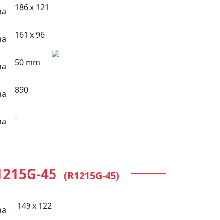
186 x 121
161 x 96
50 mm
890
-
1215G-45
(R1215G-45)
149 x 122