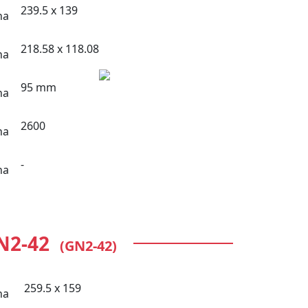
239.5 x 139
218.58 x 118.08
95 mm
2600
-
N2-42
(GN2-42)
259.5 x 159