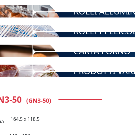
ROLLI ALLUMI
ROLLI PELLICO
CARTA FORNO
PRODOTTI VAR
N3-50
(GN3-50)
164.5 x 118.5