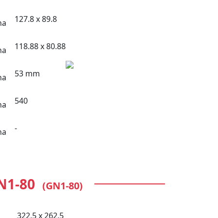
127.8 x 89.8
118.88 x 80.88
53 mm
540
-
N1-80
(GN1-80)
322.5 x 262.5