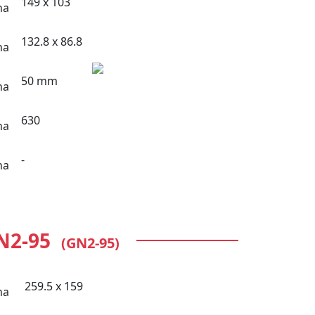
149 x 103
132.8 x 86.8
50 mm
630
-
N2-95
(GN2-95)
259.5 x 159