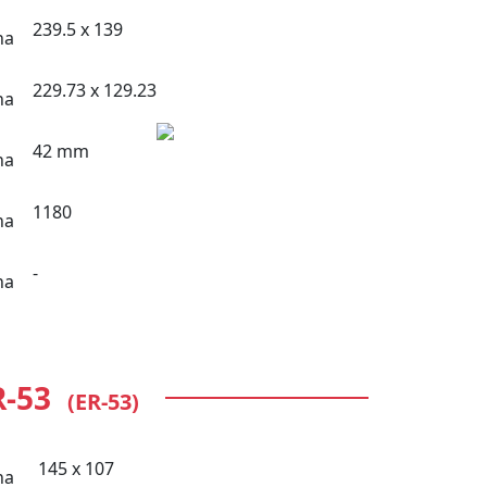
239.5 x 139
229.73 x 129.23
42 mm
1180
-
R-53
(ER-53)
145 x 107