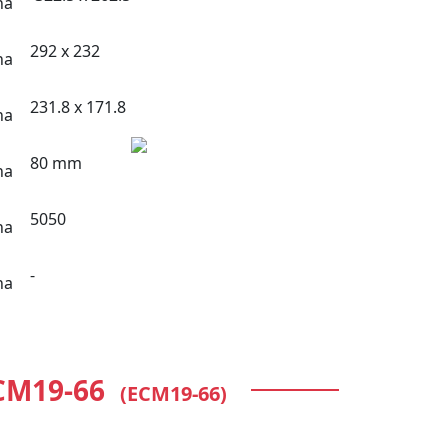
292 x 232
231.8 x 171.8
80 mm
5050
-
CM19-66
(ECM19-66)