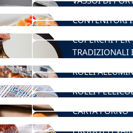
VASSOI DI POR
CONTENITORI 
COPERCHI PER
TRADIZIONALI 
ROLLI ALLUMI
ROLLI PELLICO
CARTA FORNO
PRODOTTI VAR