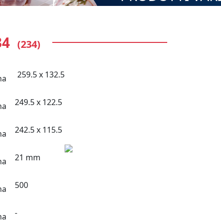
34
(234)
259.5 x 132.5
249.5 x 122.5
242.5 x 115.5
21 mm
500
-