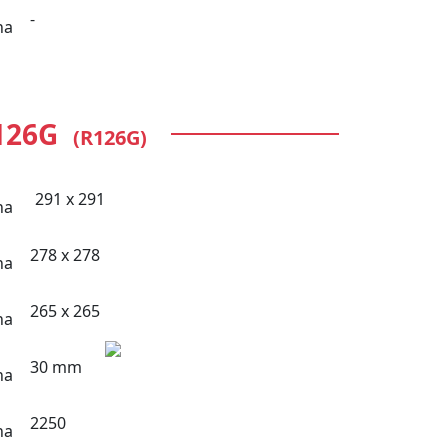
-
126G
(R126G)
291 x 291
278 x 278
265 x 265
30 mm
2250