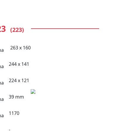
23
(223)
263 x 160
244 x 141
224 x 121
39 mm
1170
-