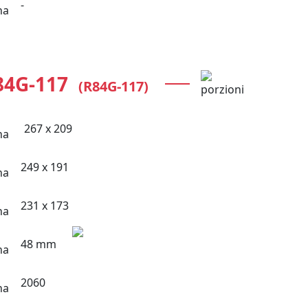
-
84G-117
(R84G-117)
267 x 209
249 x 191
231 x 173
48 mm
2060