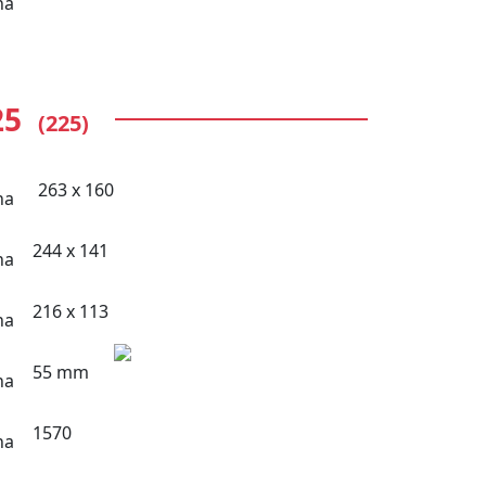
25
(225)
263 x 160
244 x 141
216 x 113
55 mm
1570