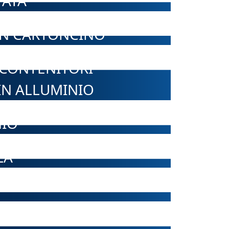
TATA
IN CARTONCINO
 CONTENITORI
IN ALLUMINIO
NIO
LA
I