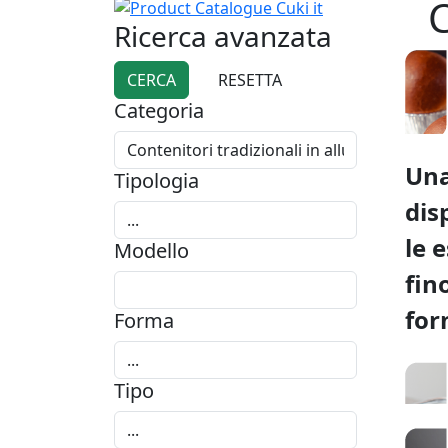
C
Ricerca avanzata
Categoria
Una
Tipologia
dis
le 
Modello
fin
for
Forma
Tipo