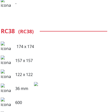
-
RC38
(RC38)
174 x 174
157 x 157
122 x 122
36 mm
600