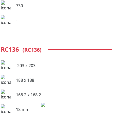
730
-
RC136
(RC136)
203 x 203
188 x 188
168.2 x 168.2
18 mm