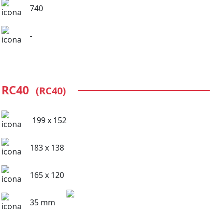
740
-
RC40
(RC40)
199 x 152
183 x 138
165 x 120
35 mm