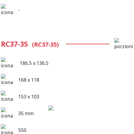
-
RC37-35
(RC37-35)
186.5 x 136.5
168 x 118
153 x 103
35 mm
550