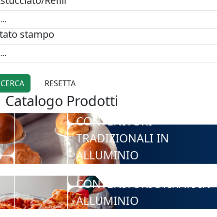
stucciato/Refill
tato stampo
Catalogo Prodotti
CONTENITORI
TRADIZIONALI IN
ALLUMINIO
CONTENITORI STIRATI IN
ALLUMINIO