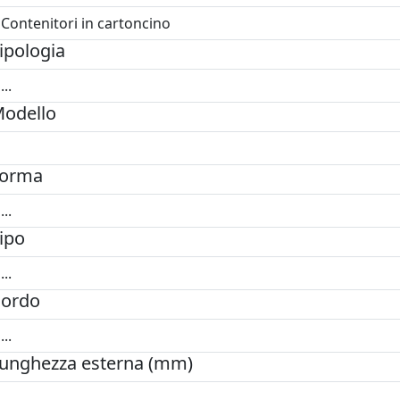
ipologia
odello
orma
ipo
ordo
unghezza esterna (mm)