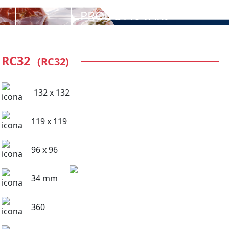
PRODOTTI VARI
RC32
(RC32)
132 x 132
119 x 119
96 x 96
34 mm
360