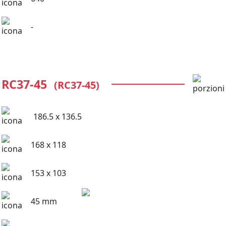
-
RC37-45
(RC37-45)
186.5 x 136.5
168 x 118
153 x 103
45 mm