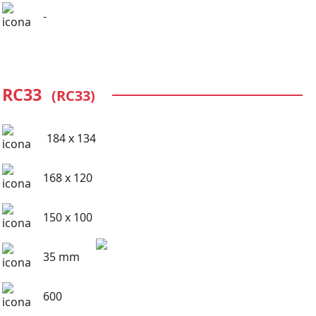
-
RC33
(RC33)
184 x 134
168 x 120
150 x 100
35 mm
600