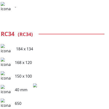
-
RC34
(RC34)
184 x 134
168 x 120
150 x 100
40 mm
650