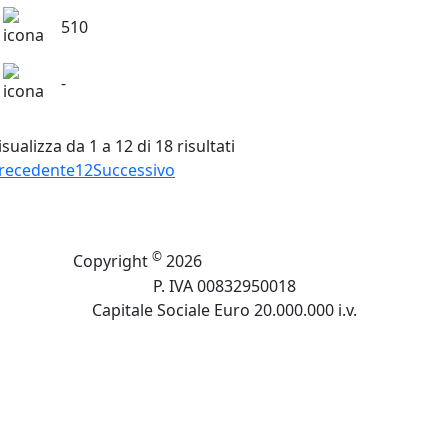
510
-
isualizza da 1 a 12 di 18 risultati
recedente
1
2
Successivo
Cuki Cofresco Srl
©
Copyright
2026
P. IVA 00832950018
Capitale Sociale Euro 20.000.000 i.v.
Privacy Policy
Cookie Policy