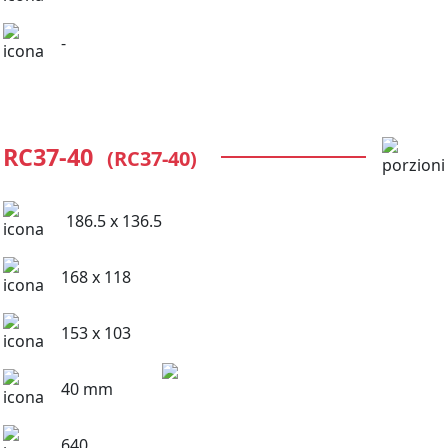
-
RC37-40
(RC37-40)
186.5 x 136.5
168 x 118
153 x 103
40 mm
640