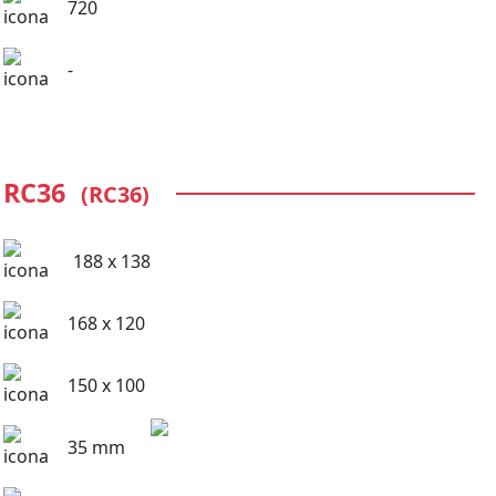
720
-
RC36
(RC36)
188 x 138
168 x 120
150 x 100
35 mm