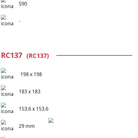
590
-
RC137
(RC137)
198 x 198
183 x 183
153.6 x 153.6
29 mm